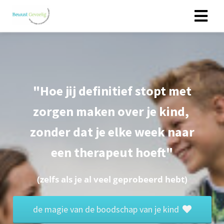
"Hoe jij definitief stopt met
zorgen maken over je kind,
zonder dat je elke week naar
een therapeut hoeft"
(zelfs als je al veel geprobeerd hebt)
de magie van de boodschap van je kind