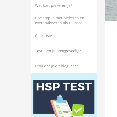
Wat kost piekeren je?
Hoe stop je met piekeren en
overanalyseren als HSP’er?
Conclusie
Test: ben jij hooggevoelig?
Leuk dat je dit blog leest ...