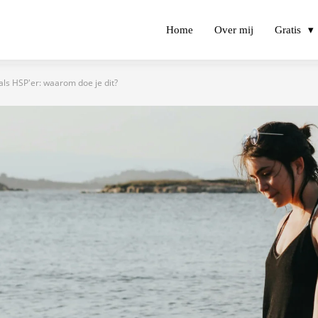
Home
Over mij
Gratis
ls HSP'er: waarom doe je dit?