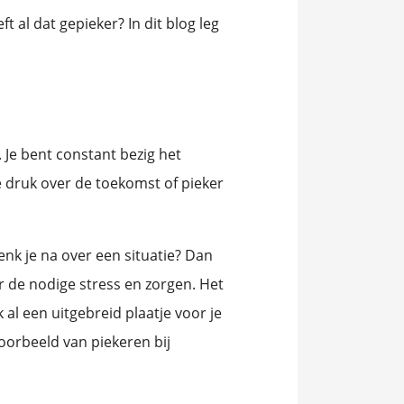
 al dat gepieker? In dit blog leg
20 % van de mensen is hoogsensitief. Ben jij hooggevoelig of hoogsensitief? of wil je meer weten over hoogsensitiviteit? Doe hier dan de hsp test!
. Je bent constant bezig het
 druk over de toekomst of pieker
.
k je na over een situatie? Dan
r de nodige stress en zorgen. Het
 al een uitgebreid plaatje voor je
voorbeeld van piekeren bij