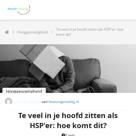
Te veel in je hoofd zitten als HSP'er: hoe
Hooggevoeligheid
komt dit?
Hooggevoeligheid
Jolanda de Jong
van
bewustgevoelig.nl
Te veel in je hoofd zitten als
HSP'er: hoe komt dit?
5 min