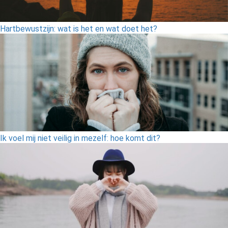
Hartbewustzijn: wat is het en wat doet het?
Ik voel mij niet veilig in mezelf: hoe komt dit?