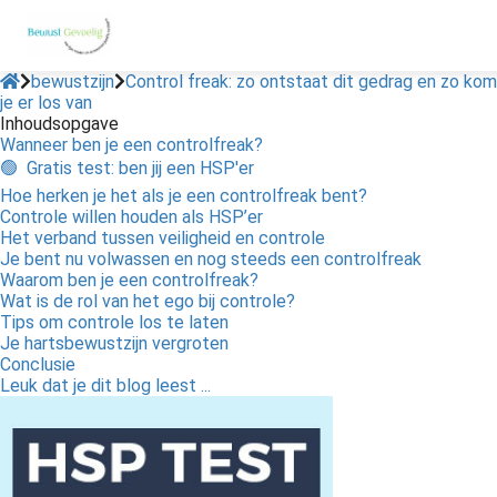
bewustzijn
Control freak: zo ontstaat dit gedrag en zo kom
je er los van
Inhoudsopgave
Wanneer ben je een controlfreak?
🟢 Gratis test: ben jij een HSP'er
Hoe herken je het als je een controlfreak bent?
Controle willen houden als HSP’er
Het verband tussen veiligheid en controle
Je bent nu volwassen en nog steeds een controlfreak
Waarom ben je een controlfreak?
Wat is de rol van het ego bij controle?
Tips om controle los te laten
Je hartsbewustzijn vergroten
Conclusie
Leuk dat je dit blog leest ...