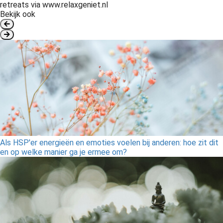
retreats via www.relaxgeniet.nl
Bekijk ook
Als HSP'er energieën en emoties voelen bij anderen: hoe zit dit
en op welke manier ga je ermee om?