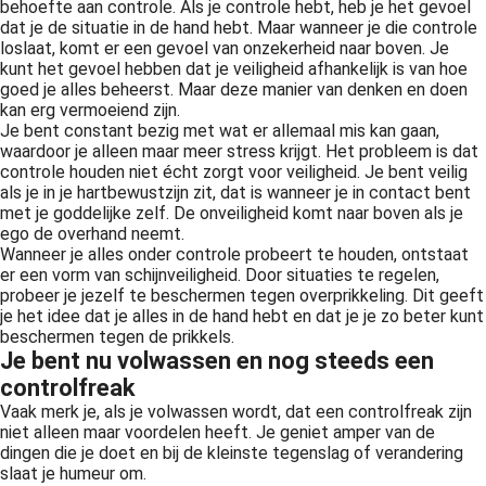
behoefte aan controle. Als je controle hebt, heb je het gevoel
dat je de situatie in de hand hebt. Maar wanneer je die controle
loslaat, komt er een gevoel van onzekerheid naar boven. Je
kunt het gevoel hebben dat je veiligheid afhankelijk is van hoe
goed je alles beheerst. Maar deze manier van denken en doen
kan erg vermoeiend zijn.
Je bent constant bezig met wat er allemaal mis kan gaan,
waardoor je alleen maar meer stress krijgt. Het probleem is dat
controle houden niet écht zorgt voor veiligheid. Je bent veilig
als je in je hartbewustzijn zit, dat is wanneer je in contact bent
met je goddelijke zelf. De onveiligheid komt naar boven als je
ego de overhand neemt.
Wanneer je alles onder controle probeert te houden, ontstaat
er een vorm van schijnveiligheid. Door situaties te regelen,
probeer je jezelf te beschermen tegen overprikkeling. Dit geeft
je het idee dat je alles in de hand hebt en dat je je zo beter kunt
beschermen tegen de prikkels.
Je bent nu volwassen en nog steeds een
controlfreak
Vaak merk je, als je volwassen wordt, dat een controlfreak zijn
niet alleen maar voordelen heeft. Je geniet amper van de
dingen die je doet en bij de kleinste tegenslag of verandering
slaat je humeur om.