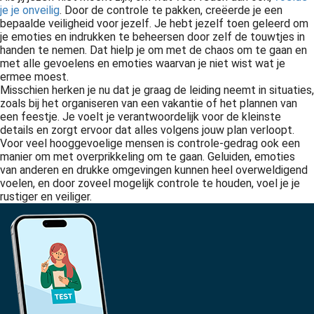
je je onveilig
. Door de controle te pakken, creëerde je een
bepaalde veiligheid voor jezelf. Je hebt jezelf toen geleerd om
je emoties en indrukken te beheersen door zelf de touwtjes in
handen te nemen. Dat hielp je om met de chaos om te gaan en
met alle gevoelens en emoties waarvan je niet wist wat je
ermee moest.
Misschien herken je nu dat je graag de leiding neemt in situaties,
zoals bij het organiseren van een vakantie of het plannen van
een feestje. Je voelt je verantwoordelijk voor de kleinste
details en zorgt ervoor dat alles volgens jouw plan verloopt.
Voor veel hooggevoelige mensen is controle-gedrag ook een
manier om met overprikkeling om te gaan. Geluiden, emoties
van anderen en drukke omgevingen kunnen heel overweldigend
voelen, en door zoveel mogelijk controle te houden, voel je je
rustiger en veiliger.