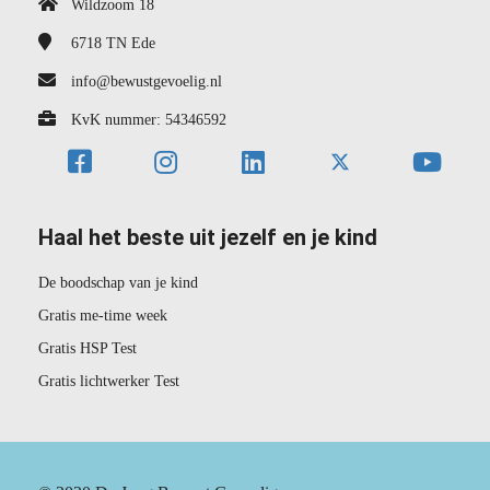
Wildzoom 18
6718 TN
Ede
info@bewustgevoelig.nl
KvK nummer: 54346592
Haal het beste uit jezelf en je kind
De boodschap van je kind
Gratis me-time week
Gratis HSP Test
Gratis lichtwerker Test