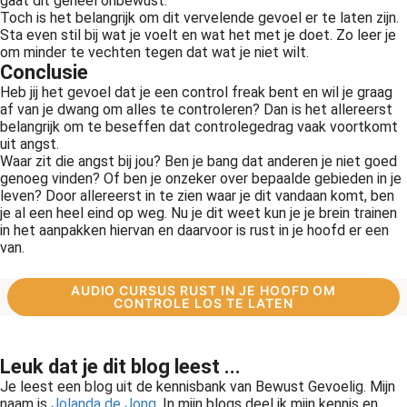
gaat dit geheel onbewust.
Toch is het belangrijk om dit vervelende gevoel er te laten zijn.
Sta even stil bij wat je voelt en wat het met je doet. Zo leer je
om minder te vechten tegen dat wat je niet wilt.
Conclusie
Heb jij het gevoel dat je een control freak bent en wil je graag
af van je dwang om alles te controleren? Dan is het allereerst
belangrijk om te beseffen dat controlegedrag vaak voortkomt
uit angst.
Waar zit die angst bij jou? Ben je bang dat anderen je niet goed
genoeg vinden? Of ben je onzeker over bepaalde gebieden in je
leven? Door allereerst in te zien waar je dit vandaan komt, ben
je al een heel eind op weg. Nu je dit weet kun je je brein trainen
in het aanpakken hiervan en daarvoor is rust in je hoofd er een
van.
AUDIO CURSUS RUST IN JE HOOFD OM
CONTROLE LOS TE LATEN
Leuk dat je dit blog leest ...
Je leest een blog uit de kennisbank van Bewust Gevoelig. Mijn
naam is
Jolanda de Jong
. In mijn blogs deel ik mijn kennis en