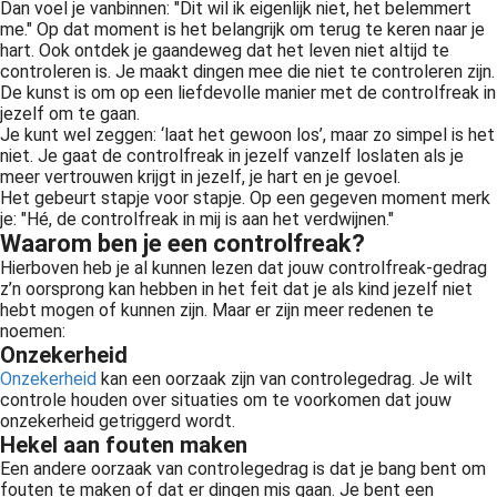
Dan voel je vanbinnen: "Dit wil ik eigenlijk niet, het belemmert
me." Op dat moment is het belangrijk om terug te keren naar je
hart. Ook ontdek je gaandeweg dat het leven niet altijd te
controleren is. Je maakt dingen mee die niet te controleren zijn.
De kunst is om op een liefdevolle manier met de controlfreak in
jezelf om te gaan.
Je kunt wel zeggen: ‘laat het gewoon los’, maar zo simpel is het
niet. Je gaat de controlfreak in jezelf vanzelf loslaten als je
meer vertrouwen krijgt in jezelf, je hart en je gevoel.
Het gebeurt stapje voor stapje. Op een gegeven moment merk
je: "Hé, de controlfreak in mij is aan het verdwijnen."
Waarom ben je een controlfreak?
Hierboven heb je al kunnen lezen dat jouw controlfreak-gedrag
z’n oorsprong kan hebben in het feit dat je als kind jezelf niet
hebt mogen of kunnen zijn. Maar er zijn meer redenen te
noemen:
Onzekerheid
Onzekerheid
kan een oorzaak zijn van controlegedrag. Je wilt
controle houden over situaties om te voorkomen dat jouw
onzekerheid getriggerd wordt.
Hekel aan fouten maken
Een andere oorzaak van controlegedrag is dat je bang bent om
fouten te maken of dat er dingen mis gaan. Je bent een