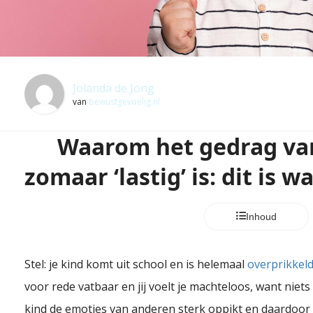
Jolanda de Jong
van
bewustgevoelig.nl
Waarom het gedrag van
zomaar ‘lastig’ is: dit is w
Inhoud
Stel: je kind komt uit school en is helemaal
overprikkel
voor rede vatbaar en jij voelt je machteloos, want niets l
kind de emoties van anderen sterk oppikt en daardoor u