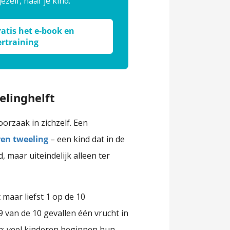
jezelf, naar je kind.
tis het e-book en
ertraining
elinghelft
oorzaak in zichzelf. Een
ren tweeling
– een kind dat in de
 maar uiteindelijk alleen ter
 maar liefst 1 op de 10
 van de 10 gevallen één vrucht in
n: veel kinderen beginnen hun