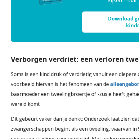
kijken - naar 
Download gra
kind
Verborgen verdriet: een verloren twe
Soms is een kind druk of verdrietig vanuit een diepere 
voorbeeld hiervan is het fenomeen van de
alleengebo
baarmoeder een tweelingbroertje of -zusje heeft gehad,
wereld komt.
Dit gebeurt vaker dan je denkt: Onderzoek laat zien dat
zwangerschappen begint als een tweeling, waarvan in 9
een vroeg stadium weer verdwijnt. Met andere woorde