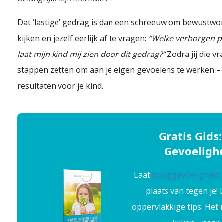
Dat ‘lastige’ gedrag is dan een schreeuw om bewustwordi
kijken en jezelf eerlijk af te vragen:
“Welke verborgen pij
laat mijn kind mij zien door dit gedrag?”
Zodra jij die v
stappen zetten om aan je eigen gevoelens te werken –
resultaten voor je kind.
Gratis Gids:
Gevoelighe
Laat
hooggevoeligheid
plaats van tegen je!
oppervlakkige tips. Het 
Dat is de vraag die het meest gesteld wordt in mijn praktijk waar ik gevoelige mensen begeleid