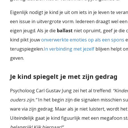
Eigenlijk nodigt je kind je uit om iets in je leven te ve
een issue in uitvergrote vorm. Iedereen draagt wel een 
eigen jeugd. Als je die
ballast
niet opruimt, geef je die
kind pikt jouw
onverwerkte emoties op als een spons
e
terugspiegelen.
In verbinding met jezelf
blijven helpt 
geven.
Je kind spiegelt je met zijn gedrag
Psycholoog Carl Gustav Jung zei het al treffend:
“Kinde
ouders zijn.”
In het begin zijn die signalen misschien subt
ware via zijn gedrag. Maar als je niet luistert, wordt he
Uiteindelijk gaat je kind figuurlijk met een megafoon s
belangrijk! Kijk hiernaar!”
.