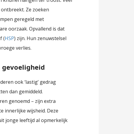
knuffel hangen ter troost. Veel
” ontbreekt. Ze zoeken
kampen geregeld met
are oorzaak. Opvallend is dat
f (
HSP
) zijn. Hun zenuwstelsel
vroege verlies.
 gevoeligheid
deren ook ‘lastig’ gedrag
tten dan gemiddeld.
eren genoemd – zijn extra
 innerlijke wijsheid. Deze
t jonge leeftijd al opmerkelijk