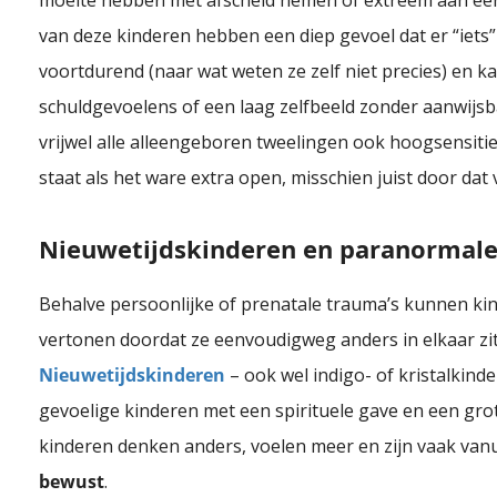
moeite hebben met afscheid nemen of extreem aan een 
van deze kinderen hebben een diep gevoel dat er “iets
voortdurend (naar wat weten ze zelf niet precies) en 
schuldgevoelens of een laag zelfbeeld zonder aanwijsb
vrijwel alle alleengeboren tweelingen ook hoogsensitie
staat als het ware extra open, misschien juist door dat 
Nieuwetijdskinderen en paranormale
20 % van de mensen is hoogsensitief. Ben jij hooggevoelig of hoogsensitief? of wil je meer weten over hoogsensitiviteit? Doe hier dan de hsp test!
Behalve persoonlijke of prenatale trauma’s kunnen kin
vertonen doordat ze eenvoudigweg anders in elkaar zi
Nieuwetijdskinderen
– ook wel indigo- of kristalkind
gevoelige kinderen met een spirituele gave en een grote
kinderen denken anders, voelen meer en zijn vaak vanui
bewust
.