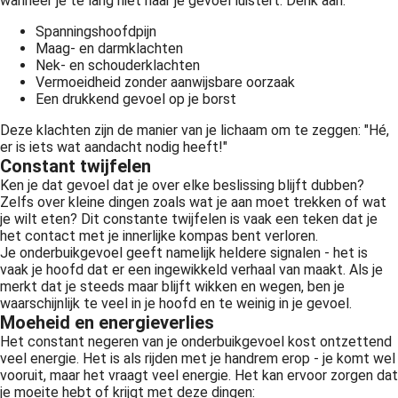
wanneer je te lang niet naar je gevoel luistert. Denk aan:
Spanningshoofdpijn
Maag- en darmklachten
Nek- en schouderklachten
Vermoeidheid zonder aanwijsbare oorzaak
Een drukkend gevoel op je borst
Deze klachten zijn de manier van je lichaam om te zeggen: "Hé,
er is iets wat aandacht nodig heeft!"
Constant twijfelen
Ken je dat gevoel dat je over elke beslissing blijft dubben?
Zelfs over kleine dingen zoals wat je aan moet trekken of wat
je wilt eten? Dit constante twijfelen is vaak een teken dat je
het contact met je innerlijke kompas bent verloren.
Je onderbuikgevoel geeft namelijk heldere signalen - het is
vaak je hoofd dat er een ingewikkeld verhaal van maakt. Als je
merkt dat je steeds maar blijft wikken en wegen, ben je
waarschijnlijk te veel in je hoofd en te weinig in je gevoel.
Moeheid en energieverlies
Het constant negeren van je onderbuikgevoel kost ontzettend
veel energie. Het is als rijden met je handrem erop - je komt wel
vooruit, maar het vraagt veel energie. Het kan ervoor zorgen dat
je moeite hebt of krijgt met deze dingen: