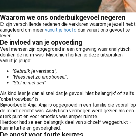
Waarom we ons onderbuikgevoel negeren
Er zijn verschillende redenen die verklaren waarom je jezelf hebt
aangeleerd om meer
vanuit je hoofd
dan vanuit ons gevoel te
leven.
De invloed van je opvoeding
Veel mensen zijn opgegroeid in een omgeving waar analytisch
denken de norm was. Misschien herken je deze uitspraken
vanuit je jeugd:
"Gebruik je verstand",
"Wees niet zo emotioneel",
"Stel je niet aan"
Als kind leer je dan al snel dat je gevoel 'niet belangrijk' of zelfs
'onbetrouwbaar' is.
Bijvoorbeeld Anja: Anja is opgegroeid in een familie die vooral 'op
de mind' gericht was. Analytisch vermogen werd gezien als een
sterk punt en voor emoties was amper ruimte.
Hierdoor had ze een belangrijk deel van zichzelf weggedrukt -
haar intuïtie en gevoeligheid.
De angst voor foute keuzes