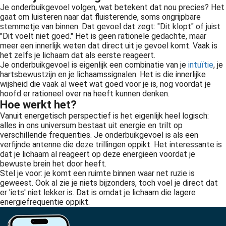
Je onderbuikgevoel volgen, wat betekent dat nou precies? Het
gaat om luisteren naar dat fluisterende, soms ongrijpbare
stemmetje van binnen. Dat gevoel dat zegt: "Dit klopt" of juist
"Dit voelt niet goed." Het is geen rationele gedachte, maar
meer een innerlijk weten dat direct uit je gevoel komt. Vaak is
het zelfs je lichaam dat als eerste reageert.
Je onderbuikgevoel is eigenlijk een combinatie van je
intuïtie
, je
hartsbewustzijn en je lichaamssignalen. Het is die innerlijke
wijsheid die vaak al weet wat goed voor je is, nog voordat je
hoofd er rationeel over na heeft kunnen denken.
Hoe werkt het?
Vanuit energetisch perspectief is het eigenlijk heel logisch:
alles in ons universum bestaat uit energie en trilt op
verschillende frequenties. Je onderbuikgevoel is als een
verfijnde antenne die deze trillingen oppikt. Het interessante is
dat je lichaam al reageert op deze energieën voordat je
bewuste brein het door heeft.
Stel je voor: je komt een ruimte binnen waar net ruzie is
geweest. Ook al zie je niets bijzonders, toch voel je direct dat
er 'iets' niet lekker is. Dat is omdat je lichaam die lagere
energiefrequentie oppikt.