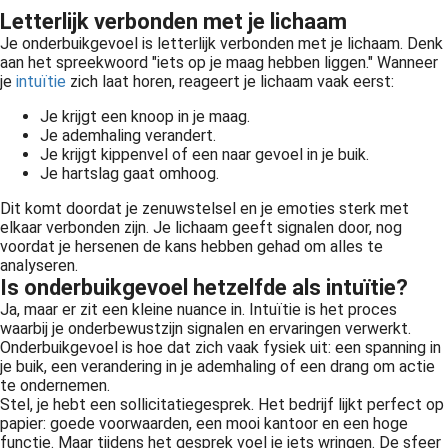
Letterlijk verbonden met je lichaam
Je onderbuikgevoel is letterlijk verbonden met je lichaam. Denk
aan het spreekwoord "iets op je maag hebben liggen." Wanneer
je
intuïtie
zich laat horen, reageert je lichaam vaak eerst:
Je krijgt een knoop in je maag.
Je ademhaling verandert.
Je krijgt kippenvel of een naar gevoel in je buik.
Je hartslag gaat omhoog.
Dit komt doordat je zenuwstelsel en je emoties sterk met
elkaar verbonden zijn. Je lichaam geeft signalen door, nog
voordat je hersenen de kans hebben gehad om alles te
analyseren.
Is onderbuikgevoel hetzelfde als intuïtie?
Ja, maar er zit een kleine nuance in. Intuïtie is het proces
waarbij je onderbewustzijn signalen en ervaringen verwerkt.
Onderbuikgevoel is hoe dat zich vaak fysiek uit: een spanning in
je buik, een verandering in je ademhaling of een drang om actie
te ondernemen.
Stel, je hebt een sollicitatiegesprek. Het bedrijf lijkt perfect op
papier: goede voorwaarden, een mooi kantoor en een hoge
functie. Maar tijdens het gesprek voel je iets wringen. De sfeer