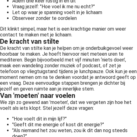
Adem drie keer rustig in en uit
Vraag jezelf: "Hoe voel ik me nu echt?"
Let op waar je spanning voelt in je lichaam
Observeer zonder te oordelen
Dit klinkt simpel, maar het is een krachtige manier om weer
contact te maken met je lichaam.
De kracht van stilte
De kracht van stilte kan je helpen om je onderbuikgevoel weer
hoorbaar te maken. Je hoeft hiervoor niet meteen uren te
mediteren. Begin bijvoorbeeld met vijf minuten ‘niets doen’,
maak een wandeling zonder muziek of podcast, of zet je
telefoon op vliegtuigstand tijdens je lunchpauze. Ook kun je een
moment nemen om na te denken voordat je antwoord geeft op
een vraag. Deze eenvoudige stappen brengen je dichter bij
jezelf en geven ruimte aan je innerlijke stem.
Van 'moeten' naar voelen
We zijn zo gewend aan 'moeten', dat we vergeten zijn hoe het
voelt als iets klopt. Stel jezelf deze vragen:
"Hoe voelt dit in mijn lijf?"
"Geeft dit me energie of kost dit energie?"
"Als niemand het zou weten, zou ik dit dan nog steeds
doen?"