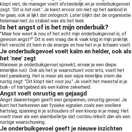
klopt niet, de manager voelt afstandelijk en je onderbuikgevoel
zegt:
"Dit is het niet."
Je kiest ervoor om niet op het aanbod in
te gaan, ook al lijkt dat onlogisch. Later blijkt dat de organisatie
helemaal niet zo stabiel was als het leek.
Is het angst of is het mijn onderbuik?
"Maar hoe weet ik nou of het echt mijn onderbuikgevoel is, of
gewoon angst?" Dit is een vraag die ik vaak krijg in mijn praktijk.
Het verschil zit hem in de energie en hoe het in je lichaam voelt.
Je onderbuikgevoel voelt kalm en helder, ook als
het 'nee' zegt
Wanneer je onderbuikgevoel spreekt, ervaar je een diepe
innerlijke rust. Ook als het je waarschuwt voor iets, voelt het
niet paniekerig. Het is meer als een wijze innerlijke stem die
rustig zegt: "Dit klopt niet voor jou." Je voelt het meestal in je
buik- of hartgebied als een kalme zekerheid.
Angst voelt onrustig en gejaagd
Angst daarentegen geeft een gespannen, onrustig gevoel. Je
kunt het herkennen aan fysieke signalen zoals een snellere
hartslag, spanning in je schouders of een knoop in je maag. Het
voelt meer als een alarmbelletje dat continu rinkelt dan als een
rustige waarschuwing.
Je onderbuikgevoel geeft je nieuwe inzichten