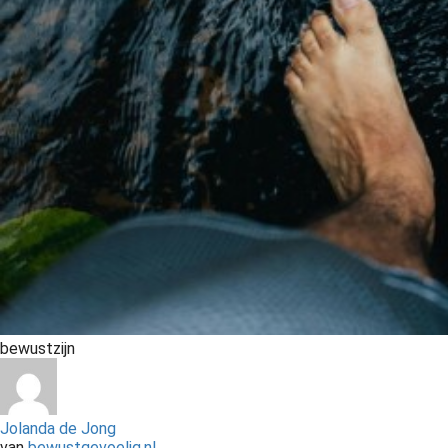
bewustzijn
Jolanda de Jong
van
bewustgevoelig.nl