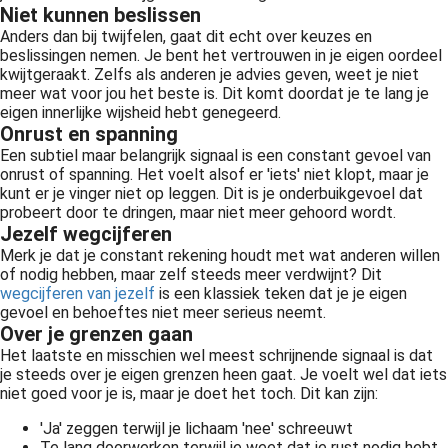
Niet kunnen beslissen
Anders dan bij twijfelen, gaat dit echt over keuzes en
beslissingen nemen. Je bent het vertrouwen in je eigen oordeel
kwijtgeraakt. Zelfs als anderen je advies geven, weet je niet
meer wat voor jou het beste is. Dit komt doordat je te lang je
eigen innerlijke wijsheid hebt genegeerd.
Onrust en spanning
Een subtiel maar belangrijk signaal is een constant gevoel van
onrust of spanning. Het voelt alsof er 'iets' niet klopt, maar je
kunt er je vinger niet op leggen. Dit is je onderbuikgevoel dat
probeert door te dringen, maar niet meer gehoord wordt.
Jezelf wegcijferen
Merk je dat je constant rekening houdt met wat anderen willen
of nodig hebben, maar zelf steeds meer verdwijnt? Dit
wegcijferen van jezelf
is een klassiek teken dat je je eigen
gevoel en behoeftes niet meer serieus neemt.
Over je grenzen gaan
Het laatste en misschien wel meest schrijnende signaal is dat
je steeds over je eigen grenzen heen gaat. Je voelt wel dat iets
niet goed voor je is, maar je doet het toch. Dit kan zijn:
'Ja' zeggen terwijl je lichaam 'nee' schreeuwt
Te lang doorwerken terwijl je weet dat je rust nodig hebt