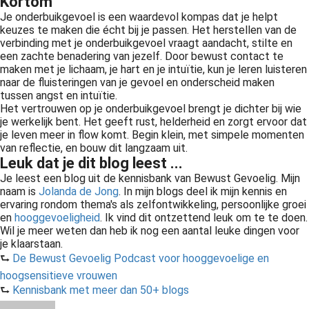
Kortom
Je onderbuikgevoel is een waardevol kompas dat je helpt
keuzes te maken die écht bij je passen. Het herstellen van de
verbinding met je onderbuikgevoel vraagt aandacht, stilte en
een zachte benadering van jezelf. Door bewust contact te
maken met je lichaam, je hart en je intuïtie, kun je leren luisteren
naar de fluisteringen van je gevoel en onderscheid maken
tussen angst en intuïtie.
Het vertrouwen op je onderbuikgevoel brengt je dichter bij wie
je werkelijk bent. Het geeft rust, helderheid en zorgt ervoor dat
je leven meer in flow komt. Begin klein, met simpele momenten
van reflectie, en bouw dit langzaam uit.
Leuk dat je dit blog leest ...
Je leest een blog uit de kennisbank van Bewust Gevoelig. Mijn
naam is
Jolanda de Jong
. In mijn blogs deel ik mijn kennis en
ervaring rondom thema's als zelfontwikkeling, persoonlijke groei
en
hooggevoeligheid
. Ik vind dit ontzettend leuk om te te doen.
Wil je meer weten dan heb ik nog een aantal leuke dingen voor
je klaarstaan.
⮑
De Bewust Gevoelig Podcast voor hooggevoelige en
hoogsensitieve vrouwen
⮑
Kennisbank met meer dan 50+ blogs