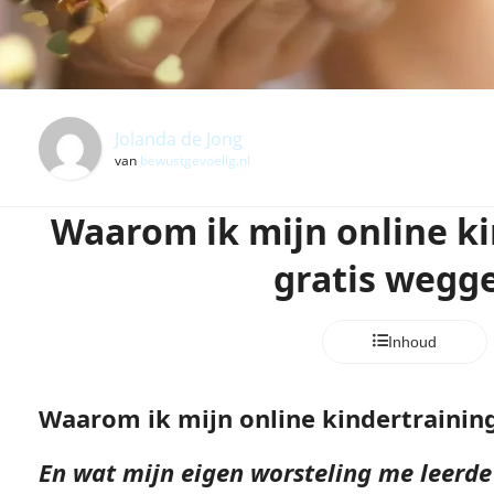
Jolanda de Jong
van
bewustgevoelig.nl
Waarom ik mijn online k
gratis wegg
Inhoud
Waarom ik mijn online kindertraining 
En wat mijn eigen worsteling me leerde