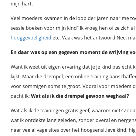
mijn hart.
Veel moeders kwamen in de loop der jaren naar me toe 
sessie boeken voor mijn kind" Ik vroeg hen of ze zich a
hooggevoeligheid
etc. Vaak was het antwoord Nee, maa
En daar was op een gegeven moment de wrijving voo
aar ik gevoelige mensen begeleid
Want ik weet uit eigen ervaring dat je je kind pas écht k
kijkt. Maar die drempel, een online training aanschaffe
voor sommigen soms te groot. Vooral voor moeders die
dacht ik:
Wat als ik die drempel gewoon weghaal?
Wat als ik de trainingen gratis geef, waarom niet? Z
wat ik ontdekte lang geleden, zonder overal en nergen
naar veelal vage sites over het hoogsensitieve kind, hi