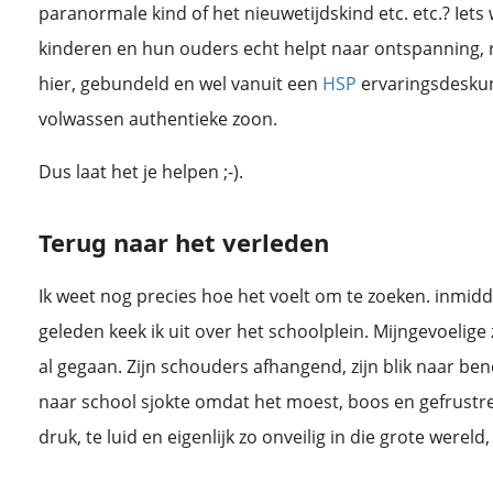
paranormale kind of het nieuwetijdskind etc. etc.? Iets
kinderen en hun ouders echt helpt naar ontspanning, 
hier, gebundeld en wel vanuit een
HSP
ervaringsdesku
volwassen authentieke zoon.
Dus laat het je helpen ;-).
20 % van de mensen is hoogsensitief. Ben jij hooggevoelig of hoogsensitief? of wil je meer weten over hoogsensitiviteit? Doe hier dan de hsp test!
Terug naar het verleden
Ik weet nog precies hoe het voelt om te zoeken. inmid
geleden keek ik uit over het schoolplein. Mijngevoelige
al gegaan. Zijn schouders afhangend, zijn blik naar be
naar school sjokte omdat het moest, boos en gefrustreer
druk, te luid en eigenlijk zo onveilig in die grote wereld, 